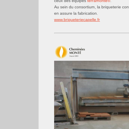
ceux des équipes
terramonté
®
.
Au sein du consortium, la briqueterie c
en assure la fabrication.
www.briqueteriecapelle.fr